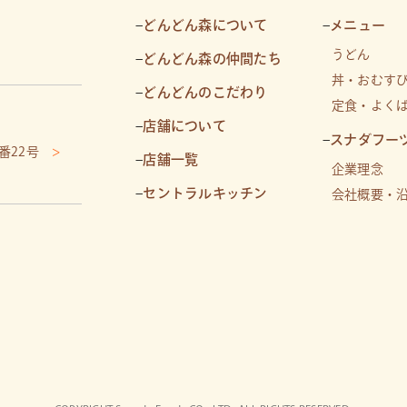
–
どんどん森について
–
メニュー
うどん
–
どんどん森の仲間たち
丼・おむす
–
どんどんのこだわり
定食・よく
–
店舗について
–
スナダフー
3番22号
>
–
店舗一覧
企業理念
–
セントラルキッチン
会社概要・