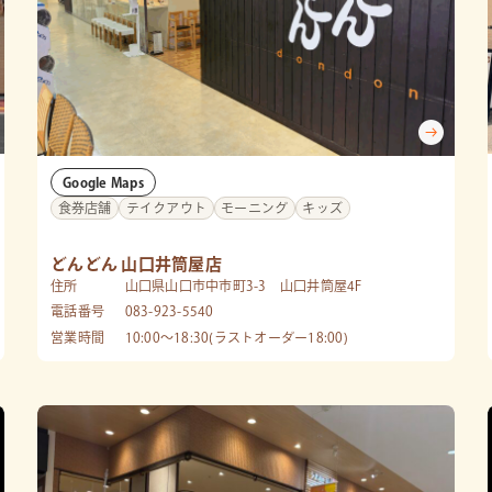
Google Maps
食券店舗
テイクアウト
モーニング
キッズ
どんどん 山口井筒屋店
住所
山口県山口市中市町3-3 山口井筒屋4F
電話番号
083-923-5540
営業時間
10:00～18:30(ラストオーダー18:00)