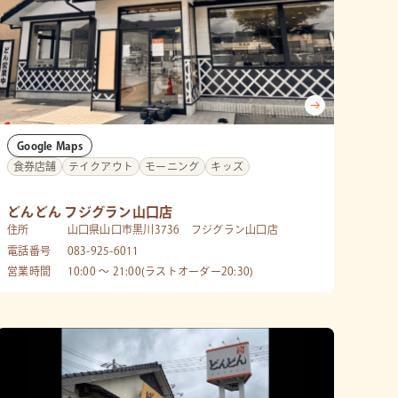
Google Maps
食券店舗
テイクアウト
モーニング
キッズ
どんどん フジグラン山口店
住所
山口県山口市黒川3736 フジグラン山口店
電話番号
083-925-6011
営業時間
10:00 〜 21:00(ラストオーダー20:30)