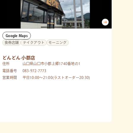
Google Maps
食券店舗
テイクアウト
モーニング
どんどん 小郡店
住所
山口県山口市小郡上郷1740番地の1
電話番号
083-972-7773
営業時間
平日10:00～21:00(ラストオーダー20:30)