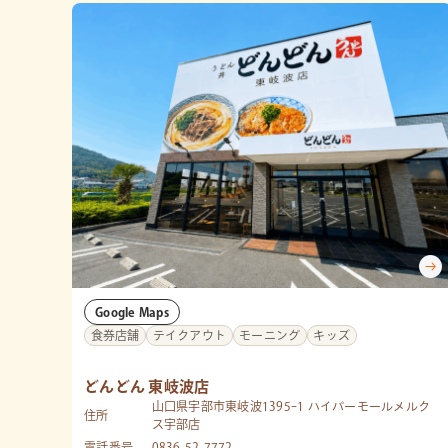
Google Maps
食券店舗
テイクアウト
モーニング
キッズ
どんどん 東岐波店
山口県宇部市東岐波1395ｰ1 ハイパーモールメルク
住所
ス宇部店
電話番号
0836-52-7772