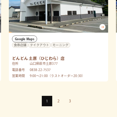
Google Maps
食券店舗
テイクアウト
モーニング
どんどん 土原（ひじわら）店
住所
山口県萩市土原377
電話番号
0838-22-7537
営業時間
9:00～21:00（ラストオーダー20:30）
1
2
3