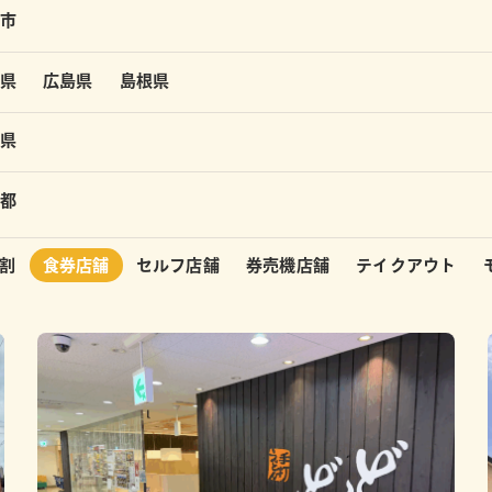
市
県
広島県
島根県
県
都
割
食券店舗
セルフ店舗
券売機店舗
テイクアウト